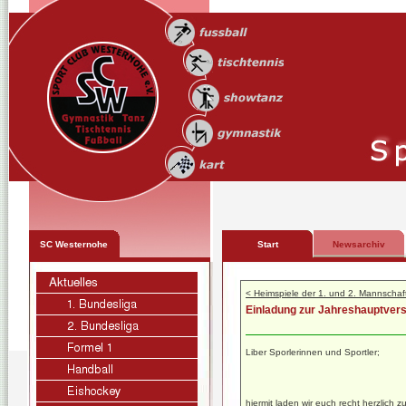
SC Westernohe
Start
Newsarchiv
< Heimspiele der 1. und 2. Mannschaf
Einladung zur Jahreshauptve
Liber Sporlerinnen und Sportler;
hiermit laden wir euch recht herzlich